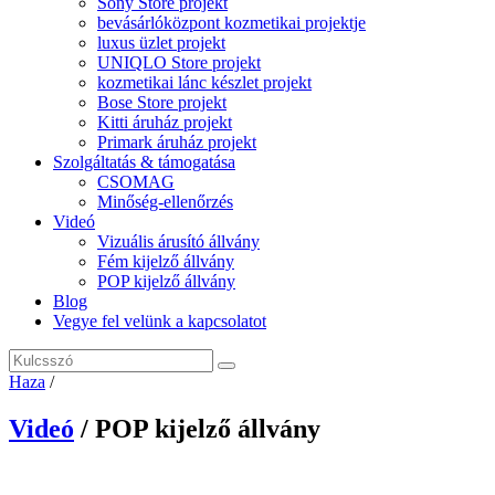
Sony Store projekt
bevásárlóközpont kozmetikai projektje
luxus üzlet projekt
UNIQLO Store projekt
kozmetikai lánc készlet projekt
Bose Store projekt
Kitti áruház projekt
Primark áruház projekt
Szolgáltatás & támogatása
CSOMAG
Minőség-ellenőrzés
Videó
Vizuális árusító állvány
Fém kijelző állvány
POP kijelző állvány
Blog
Vegye fel velünk a kapcsolatot
Haza
/
Videó
/ POP kijelző állvány