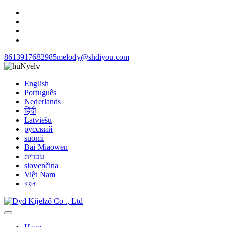
8613917682985
melody@shdiyou.com
Nyelv
English
Português
Nederlands
हिंदी
Latviešu
русский
suomi
Bai Miaowen
עברית
slovenčina
Việt Nam
বাংলা