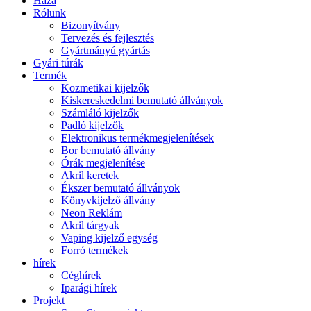
Haza
Rólunk
Bizonyítvány
Tervezés és fejlesztés
Gyártmányú gyártás
Gyári túrák
Termék
Kozmetikai kijelzők
Kiskereskedelmi bemutató állványok
Számláló kijelzők
Padló kijelzők
Elektronikus termékmegjelenítések
Bor bemutató állvány
Órák megjelenítése
Akril keretek
Ékszer bemutató állványok
Könyvkijelző állvány
Neon Reklám
Akril tárgyak
Vaping kijelző egység
Forró termékek
hírek
Céghírek
Iparági hírek
Projekt