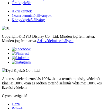
Óra kijelzők
Akril keretek
ékszerbemutató állványok
Könyvkijelző állvány
Copyright © DYD Display Co., Ltd. Minden jog fenntartva.
Minden jog fenntartva.
Adatvédelmi szabályzat
A kereskedelembiztosítás 100% -ban a termékminőség védelmét
kínálja; 100% -ban az időben történő szállítás védelme; 100% -os
fizetési védelem
Gyors navigáció
Haza
Rólunk