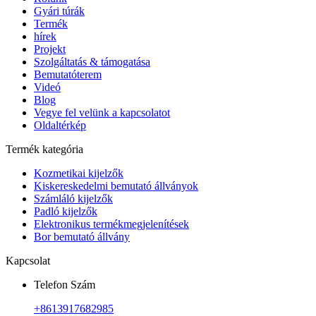
Gyári túrák
Termék
hírek
Projekt
Szolgáltatás & támogatása
Bemutatóterem
Videó
Blog
Vegye fel velünk a kapcsolatot
Oldaltérkép
Termék kategória
Kozmetikai kijelzők
Kiskereskedelmi bemutató állványok
Számláló kijelzők
Padló kijelzők
Elektronikus termékmegjelenítések
Bor bemutató állvány
Kapcsolat
Telefon Szám
+8613917682985