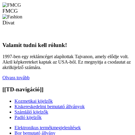
FMCG
Divat
Valamit tudni kell rólunk!
1997-ben egy reklámcéget alapítottak Tajvanon, amely elődje volt.
Akril képkereteket kaptak az USA-ból. Ez megnyitja a csodautat az
akrilkijelző számára.
Olvass tovább
[[TD-navigáció]]
Kozmetikai kijelzők
Kiskereskedelmi bemutató állványok
Számláló kijelzők
Padló kijelzők
Elektronikus termékmegjelenítések
Bor bemutató állvány